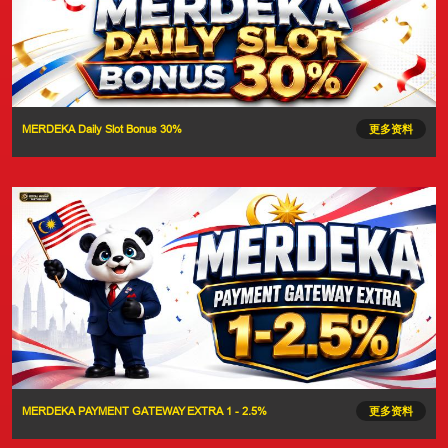
MERDEKA Daily Slot Bonus 30%
更多资料
MERDEKA PAYMENT GATEWAY EXTRA 1 - 2.5%
更多资料