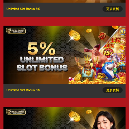
Unlimited Slot Bonus 8%
更多资料
Unlimited Slot Bonus 5%
更多资料